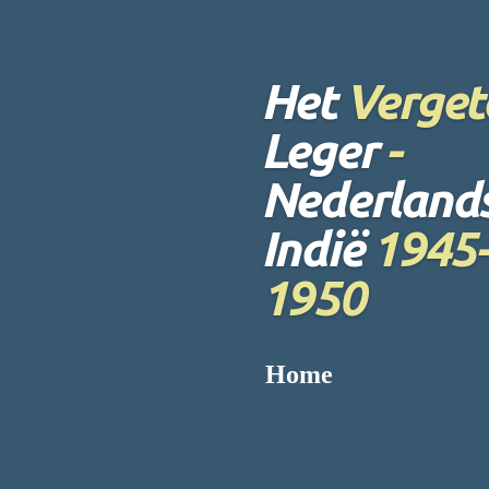
Ga
direct
naar
Het
Verget
de
hoofdinhoud
Leger
-
Nederland
Indië
1945-
1950
Home