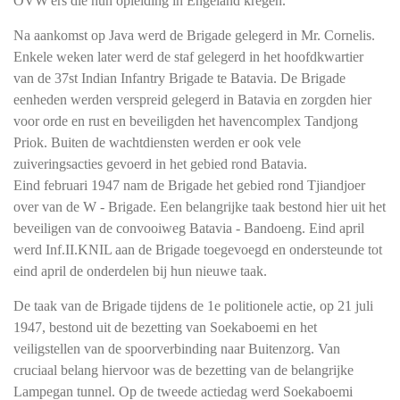
OVW'ers die hun opleiding in Engeland kregen.
Na aankomst op Java werd de Brigade gelegerd in Mr. Cornelis.
Enkele weken later werd de staf gelegerd in het hoofdkwartier
van de 37st Indian Infantry Brigade te Batavia. De Brigade
eenheden werden verspreid gelegerd in Batavia en zorgden hier
voor orde en rust en beveiligden het havencomplex Tandjong
Priok. Buiten de wachtdiensten werden er ook vele
zuiveringsacties gevoerd in het gebied rond Batavia.
Eind februari 1947 nam de Brigade het gebied rond Tjiandjoer
over van de W - Brigade. Een belangrijke taak bestond hier uit het
beveiligen van de convooiweg Batavia - Bandoeng. Eind april
werd Inf.II.KNIL aan de Brigade toegevoegd en ondersteunde tot
eind april de onderdelen bij hun nieuwe taak.
De taak van de Brigade tijdens de 1e politionele actie, op 21 juli
1947, bestond uit de bezetting van Soekaboemi en het
veiligstellen van de spoorverbinding naar Buitenzorg. Van
cruciaal belang hiervoor was de bezetting van de belangrijke
Lampegan tunnel. Op de tweede actiedag werd Soekaboemi