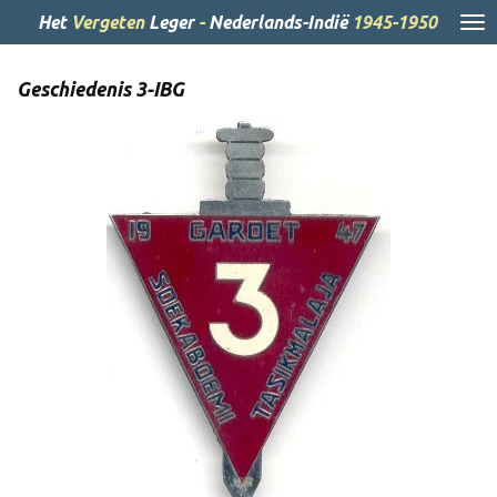
Ga
Het
Vergeten
Leger
-
Nederlands-Indië
1945-1950
direct
naar
Geschiedenis 3-IBG
de
hoofdinhoud