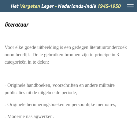
Ga
Het
Vergeten
Leger
-
Nederlands-Indië
1945-1950
direct
naar
literatuur
de
hoofdinhoud
Voor elke goede uitbeelding is een gedegen literatuuronderzoek
onontbeerlijk. De te gebruiken bronnen zijn in principe in 3
categorieën in te delen:
- Originele handboeken, voorschriften en andere militaire
publicaties uit de uitgebeelde periode;
- Originele herinneringsboeken en persoonlijke memoires;
- Moderne naslagwerken.