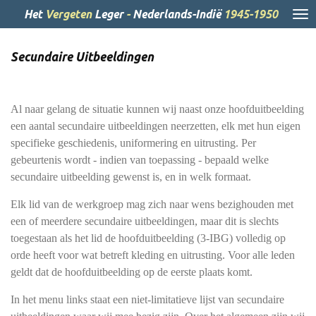
Ga
Het
Vergeten
Leger
-
Nederlands-Indië
1945-1950
direct
naar
Secundaire Uitbeeldingen
de
hoofdinhoud
Al naar gelang de situatie kunnen wij naast onze hoofduitbeelding
een aantal secundaire uitbeeldingen neerzetten, elk met hun eigen
specifieke geschiedenis, uniformering en uitrusting. Per
gebeurtenis wordt - indien van toepassing - bepaald welke
secundaire uitbeelding gewenst is, en in welk formaat.
Elk lid van de werkgroep mag zich naar wens bezighouden met
een of meerdere secundaire uitbeeldingen, maar dit is slechts
toegestaan als het lid de hoofduitbeelding (3-IBG) volledig op
orde heeft voor wat betreft kleding en uitrusting. Voor alle leden
geldt dat de hoofduitbeelding op de eerste plaats komt.
In het menu links staat een niet-limitatieve lijst van secundaire