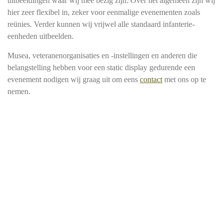
uitbeeldingen waar wij mee bezig zijn. Over het algemeen zijn wij
hier zeer flexibel in, zeker voor eenmalige evenementen zoals
reünies. Verder kunnen wij vrijwel alle standaard infanterie-
eenheden uitbeelden.
Musea, veteranenorganisaties en -instellingen en anderen die
belangstelling hebben voor een static display gedurende een
evenement nodigen wij graag uit om eens
contact
met ons op te
nemen.